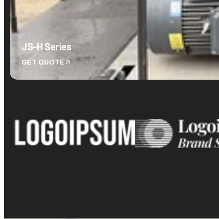
JS-H Series
GET QUOTE