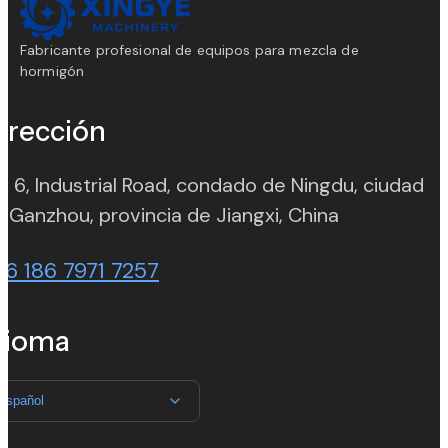
Fabricante profesional de equipos para mezcla de
hormigón
irección
. 6, Industrial Road, condado de Ningdu, ciudad
(opens in n
 Ganzhou, provincia de Jiangxi, China
86 186 7971 7257
dioma
Español