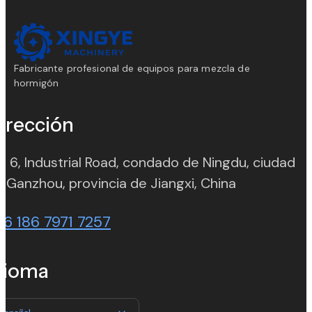
Fabricante profesional de equipos para mezcla de
hormigón
irección
. 6, Industrial Road, condado de Ningdu, ciudad
(opens in n
 Ganzhou, provincia de Jiangxi, China
86 186 7971 7257
dioma