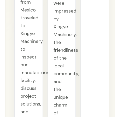
from
were
Mexico
impressed
traveled
by
to
Xingye
Xingye
Machinery,
Machinery
the
to
friendliness
inspect
of the
our
local
manufacturing
community,
facility,
and
discuss
the
project
unique
solutions,
charm
and
of