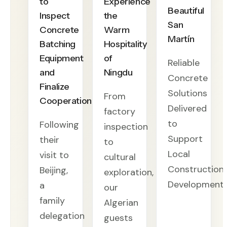
to
Experience
Beautiful
Inspect
the
San
Concrete
Warm
Martín
Batching
Hospitality
Equipment
of
Reliable
and
Ningdu
Concrete
Finalize
Solutions
From
Cooperation
Delivered
factory
to
Following
inspection
Support
their
to
Local
visit to
cultural
Construction
Beijing,
exploration,
Development
a
our
family
Algerian
delegation
guests