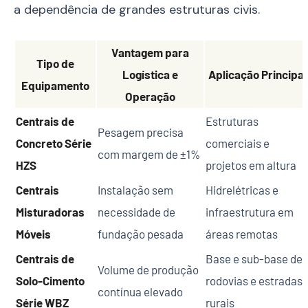
a dependência de grandes estruturas civis.
Vantagem para
Tipo de
Logística e
Aplicação Principal
Equipamento
Operação
Centrais de
Estruturas
Pesagem precisa
Concreto Série
comerciais e
com margem de ±1%
HZS
projetos em altura
Centrais
Instalação sem
Hidrelétricas e
Misturadoras
necessidade de
infraestrutura em
Móveis
fundação pesada
áreas remotas
Centrais de
Base e sub-base de
Volume de produção
Solo-Cimento
rodovias e estradas
contínua elevado
Série WBZ
rurais