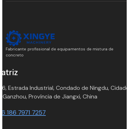
Fabricante profissional de equipamentos de mistura de
concreto
atriz
 6, Estrada Industrial, Condado de Ningdu, Cidad
(opens in n
 Ganzhou, Província de Jiangxi, China
86 186 7971 7257