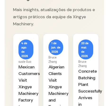
Mais insights, atualizações de produtos e
artigos práticos da equipe da Xingye
Machinery.
4 de
1 de
20 de
ago.
jun. de
mai.
de
2026
de
2026
2026
Bruce
susie Guo
Zhang
Bruce
Zhang
Mexican
Algerian
Concrete
Customers
Clients
Batching
Visit
Visit
Plant
Xingye
Xingye
Successfully
Machinery
Machinery
Arrives
Factory
and
in