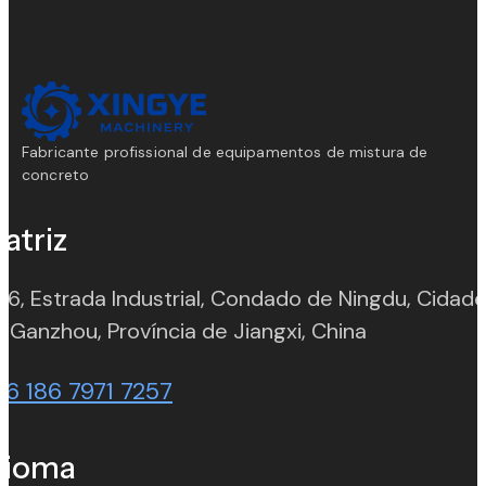
Fabricante profissional de equipamentos de mistura de
concreto
atriz
 6, Estrada Industrial, Condado de Ningdu, Cidad
(opens in n
 Ganzhou, Província de Jiangxi, China
86 186 7971 7257
dioma