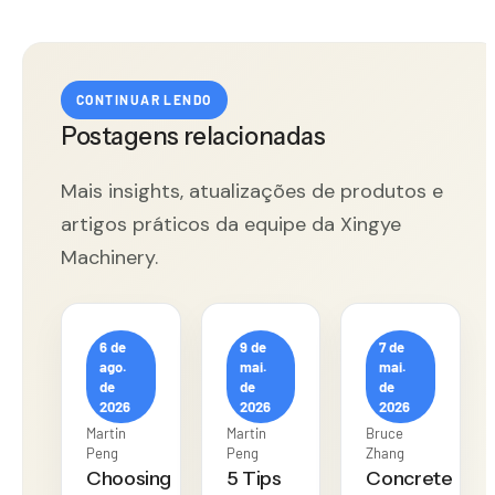
CONTINUAR LENDO
Postagens relacionadas
Mais insights, atualizações de produtos e
artigos práticos da equipe da Xingye
Machinery.
6 de
9 de
7 de
ago.
mai.
mai.
de
de
de
2026
2026
2026
Martin
Martin
Bruce
Peng
Peng
Zhang
Choosing
5 Tips
Concrete