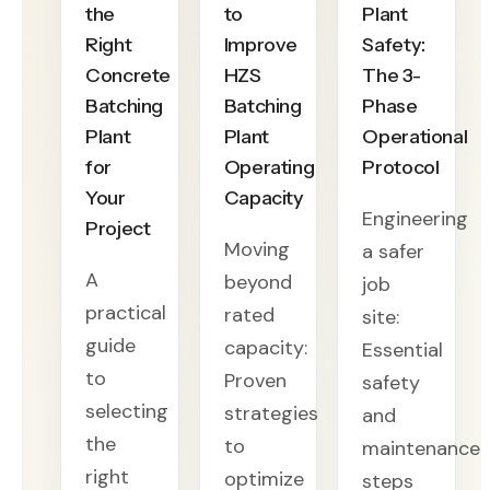
the
to
Plant
Right
Improve
Safety:
Concrete
HZS
The 3-
Batching
Batching
Phase
Plant
Plant
Operational
for
Operating
Protocol
Your
Capacity
Engineering
Project
Moving
a safer
A
beyond
job
practical
rated
site:
guide
capacity:
Essential
to
Proven
safety
selecting
strategies
and
the
to
maintenance
right
optimize
steps