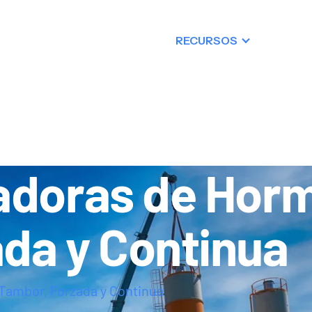
OS
PRODUCTOS
RECURSOS
RES
CONTACTO
adoras de Hor
da y Continua
Tambor, Forzada y Continua