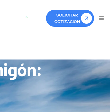
SOLICITAR
COTIZACION
migón: