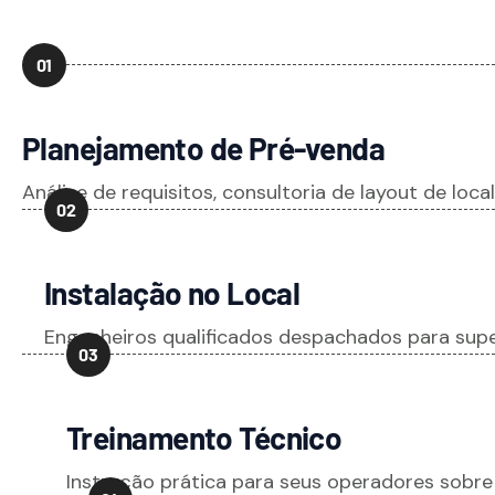
01
Planejamento de Pré-venda
Análise de requisitos, consultoria de layout de loca
02
Instalação no Local
Engenheiros qualificados despachados para su
03
Treinamento Técnico
Instrução prática para seus operadores sobre