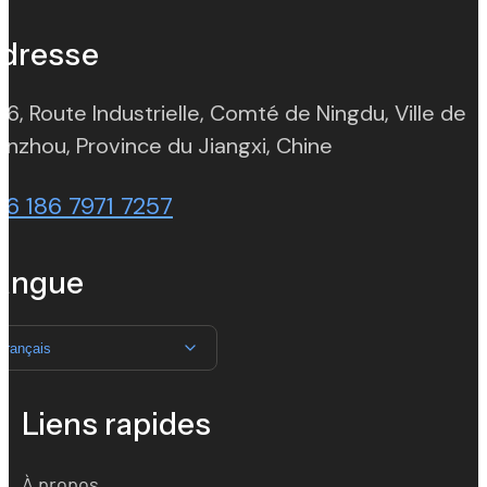
dresse
 6, Route Industrielle, Comté de Ningdu, Ville de
(opens in new t
nzhou, Province du Jiangxi, Chine
86 186 7971 7257
angue
Français
Liens rapides
À propos