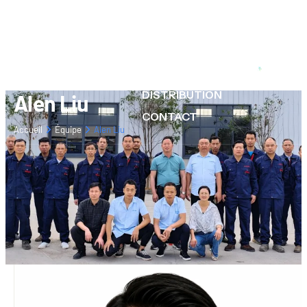
À PROPOS
PRODUITS
RESSOURCES
DISTRIBUTION
Alen Liu
CONTACT
Accueil
Équipe
Alen Liu