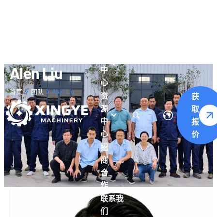
关于
我们
产
品
Alen Liu
中
心
首页
团队
Alen Liu
资
获
源
取
中
报
心
价
招
商
合
作
联系我
们