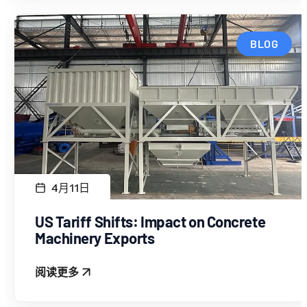
BLOG
4月11日
US Tariff Shifts: Impact on Concrete
Machinery Exports
阅读更多
: US TARIFF SHIFTS: IMPACT ON CONCRETE MAC