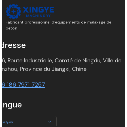
Fabricant professionnel d'équipements de malaxage de
béton
dresse
 6, Route Industrielle, Comté de Ningdu, Ville de
(opens in new t
nzhou, Province du Jiangxi, Chine
86 186 7971 7257
angue
Français