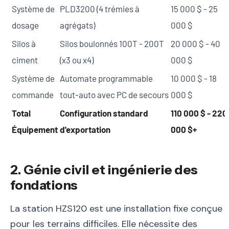
Système de
PLD3200 (4 trémies à
15 000 $ - 25
dosage
agrégats)
000 $
Silos à
Silos boulonnés 100T - 200T
20 000 $ - 40
ciment
(x3 ou x4)
000 $
Système de
Automate programmable
10 000 $ - 18
commande
tout-auto avec PC de secours
000 $
Total
Configuration standard
110 000 $ - 220
Équipement
d'exportation
000 $+
2. Génie civil et ingénierie des
fondations
La station HZS120 est une installation fixe conçue
pour les terrains difficiles. Elle nécessite des