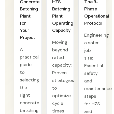
Concrete
HZS
The 3-
Batching
Batching
Phase
Plant
Plant
Operational
for
Operating
Protocol
Your
Capacity
Engineering
Project
Moving
a safer
A
beyond
job
practical
rated
site:
guide
capacity:
Essential
to
Proven
safety
selecting
strategies
and
the
to
maintenance
right
optimize
steps
concrete
cycle
for HZS
batching
times
and