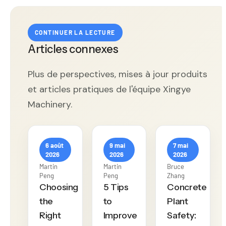
CONTINUER LA LECTURE
Articles connexes
Plus de perspectives, mises à jour produits
et articles pratiques de l'équipe Xingye
Machinery.
6 août
9 mai
7 mai
2026
2026
2026
Martin
Martin
Bruce
Peng
Peng
Zhang
Choosing
5 Tips
Concrete
the
to
Plant
Right
Improve
Safety: