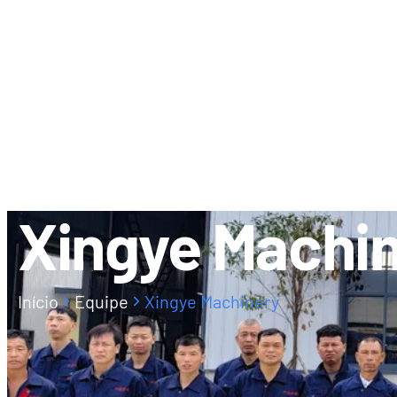
SOBRE NÓS
CONCESSION
Xingye Machi
Início
Equipe
Xingye Machinery