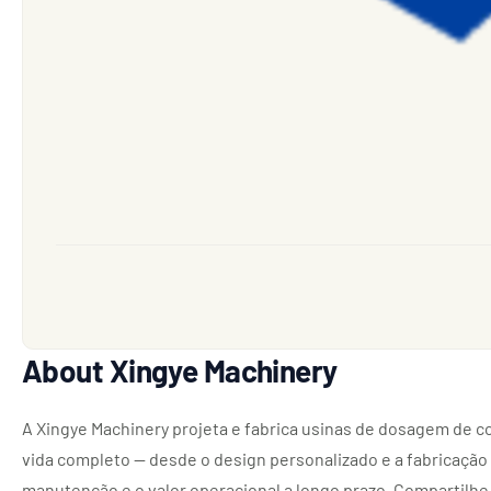
About Xingye Machinery
A Xingye Machinery projeta e fabrica usinas de dosagem de co
vida completo — desde o design personalizado e a fabricação r
manutenção e o valor operacional a longo prazo. Compartilhe