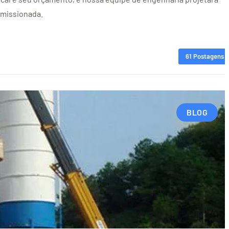
omissionada.
61 Postagens
BLOG