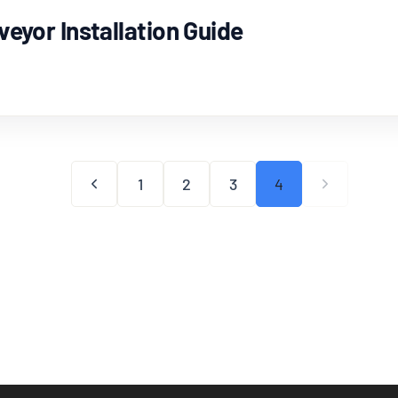
eyor Installation Guide
INSTALLATION GUIDE
1
2
3
4