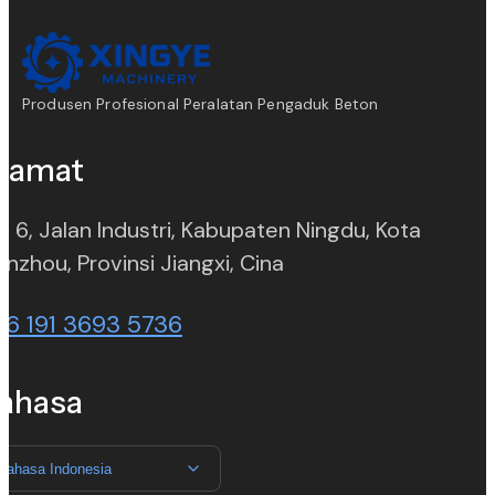
Produsen Profesional Peralatan Pengaduk Beton
lamat
. 6, Jalan Industri, Kabupaten Ningdu, Kota
(opens in new tab)
nzhou, Provinsi Jiangxi, Cina
86 191 3693 5736
ahasa
Bahasa Indonesia