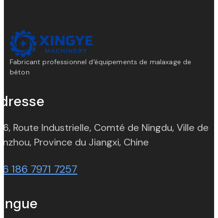
Fabricant professionnel d'équipements de malaxage de
béton
dresse
 6, Route Industrielle, Comté de Ningdu, Ville de
(opens in new t
nzhou, Province du Jiangxi, Chine
86 186 7971 7257
angue