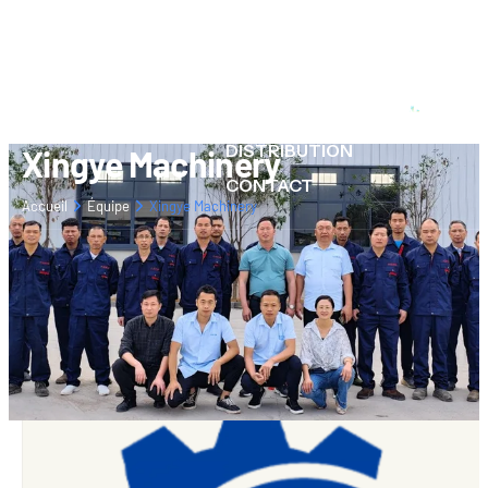
À PROPOS
PRODUITS
RESSOURCES
DISTRIBUTION
Xingye Machinery
CONTACT
Accueil
Équipe
Xingye Machinery