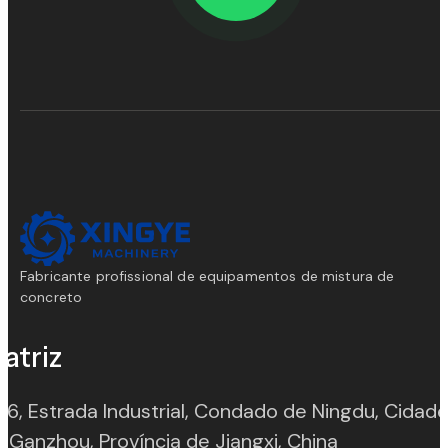
Fabricante profissional de equipamentos de mistura de
concreto
atriz
 6, Estrada Industrial, Condado de Ningdu, Cidad
(opens in n
 Ganzhou, Província de Jiangxi, China