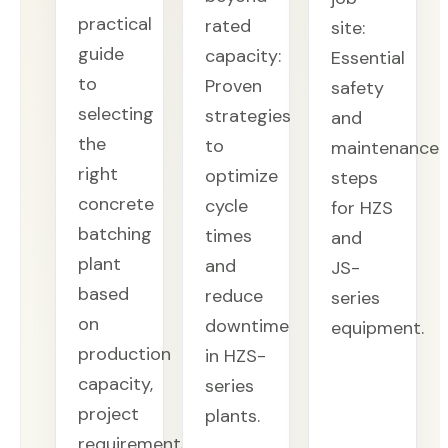
practical
rated
site:
guide
capacity:
Essential
to
Proven
safety
selecting
strategies
and
the
to
maintenance
right
optimize
steps
concrete
cycle
for HZS
batching
times
and
plant
and
JS-
based
reduce
series
on
downtime
equipment.
production
in HZS-
capacity,
series
project
plants.
requirements,