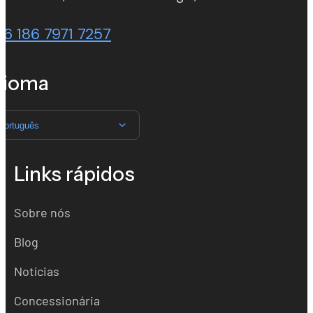
86 186 7971 7257
dioma
Português
Links rápidos
Sobre nós
Blog
Notícias
Concessionária