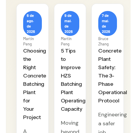
6 de
9 de
7 de
ago.
mai.
mai.
de
de
de
2026
2026
2026
Martin
Martin
Bruce
Peng
Peng
Zhang
Choosing
5 Tips
Concrete
the
to
Plant
Right
Improve
Safety:
Concrete
HZS
The 3-
Batching
Batching
Phase
Plant
Plant
Operational
for
Operating
Protocol
Your
Capacity
Engineering
Project
Moving
a safer
A
beyond
job