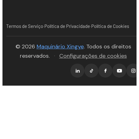
·
·
Termos de Serviço
Política de Privacidade
Política de Cookies
(opens in new tab)
© 2026
Maquinário Xingye
. Todos os direitos
reservados.
·
Configurações de cookies