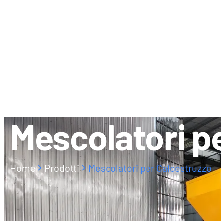
CHI SIAMO
CONTATTI
Mescolatori p
Home
Prodotti
Mescolatori per Calcestruzzo