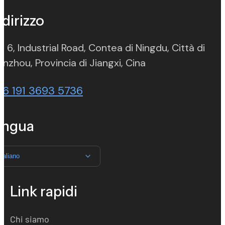
ndirizzo
. 6, Industrial Road, Contea di Ningdu, Città di
(opens in new ta
nzhou, Provincia di Jiangxi, Cina
86 191 3693 5736
ingua
Italiano
Link rapidi
Chi siamo