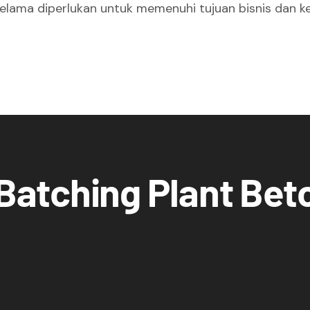
lama diperlukan untuk memenuhi tujuan bisnis dan k
atching Plant Bet