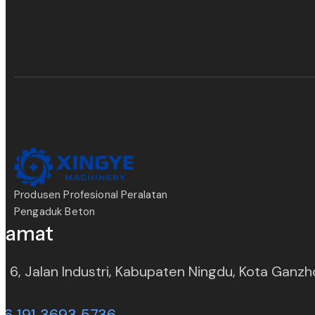
Produsen Profesional Peralatan
Pengaduk Beton
lamat
. 6, Jalan Industri, Kabupaten Ningdu, Kota Ganzho
86 191 3693 5736