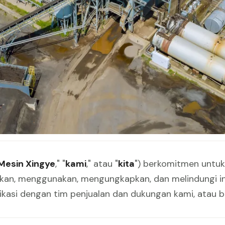
agaimana Mesin Xingye mengumpulkan, menggunakan, da
16, 2026
Mesin Xingye
," "
kami
," atau "
kita
") berkomitmen untuk
kan, menggunakan, mengungkapkan, dan melindungi in
ikasi dengan tim penjualan dan dukungan kami, atau b