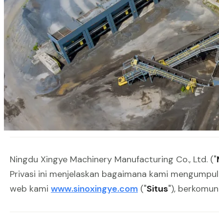
Privasi Anda sangat penting bagi kami. Pelajari b
Tanggal Berlaku:
July 16, 2026 |
Terakhir Diperbarui:
July 
Ningdu Xingye Machinery Manufacturing Co., Ltd. ("
Privasi ini menjelaskan bagaimana kami mengumpul
web kami
www.sinoxingye.com
("
Situs
"), berkomun