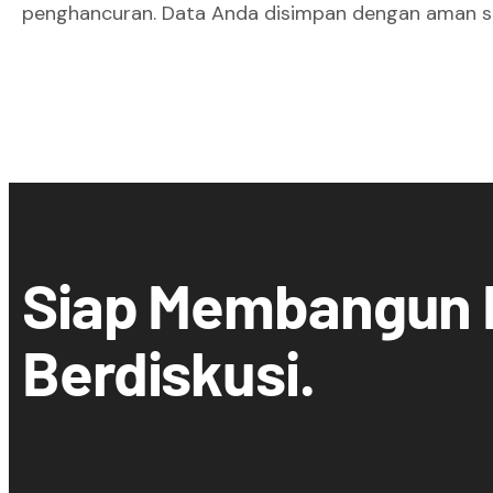
penghancuran. Data Anda disimpan dengan aman se
Siap Membangun B
Berdiskusi.