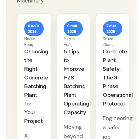
Machinery.
6 août
9 mai
7 mai
2026
2026
2026
Martin
Martin
Bruce
Peng
Peng
Zhang
Choosing
5 Tips
Concrete
the
to
Plant
Right
Improve
Safety:
Concrete
HZS
The 3-
Batching
Batching
Phase
Plant
Plant
Operational
for
Operating
Protocol
Your
Capacity
Engineering
Project
Moving
a safer
A
beyond
job