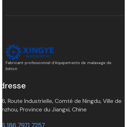
Fabricant professionnel d'équipements de malaxage de
béton
dresse
 6, Route Industrielle, Comté de Ningdu, Ville de
(opens in new t
nzhou, Province du Jiangxi, Chine
86 186 7971 7257