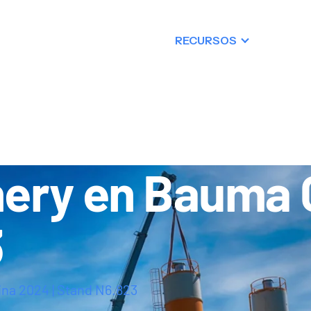
OS
PRODUCTOS
RECURSOS
RES
CONTACTO
nery en Bauma 
3
na 2024 | Stand N6.823