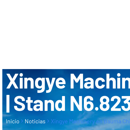
SOBRE NOSOTR
DISTRIBUIDO
Xingye Machi
| Stand N6.82
Inicio
Noticias
Xingye Machinery en Bauma Chi