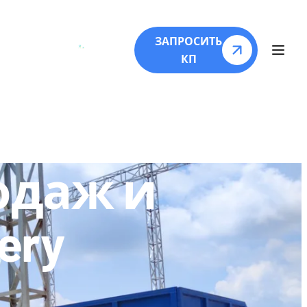
О
ЗАПРОСИТЬ
КП
одаж и
ery