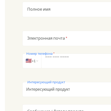
Полное имя
Электронная почта
*
Номер телефона
*
‒
‒
‒
‒
‒
‒
‒
‒
‒
‒
🇺🇸
+1
Интересующий продукт