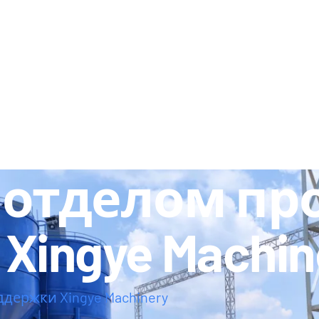
ПРОДУКЦИЯ
РЕСУРСЫ
ДИЛЕРСТВ
с отделом пр
ingye Machin
держки Xingye Machinery