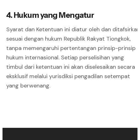
4. Hukum yang Mengatur
Syarat dan Ketentuan ini diatur oleh dan ditafsirkan
sesuai dengan hukum Republik Rakyat Tiongkok,
tanpa memengaruhi pertentangan prinsip-prinsip
hukum internasional. Setiap perselisihan yang
timbul dari ketentuan ini akan diselesaikan secara
eksklusif melalui yurisdiksi pengadilan setempat
yang berwenang.