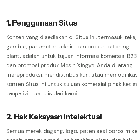
1. Penggunaan Situs
Konten yang disediakan di Situs ini, termasuk teks,
gambar, parameter teknis, dan brosur batching
plant, adalah untuk tujuan informasi komersial B2B
dan promosi produk Mesin Xingye. Anda dilarang
mereproduksi, mendistribusikan, atau memodifikasi
konten Situs ini untuk tujuan komersial pihak ketiga
tanpa izin tertulis dari kami.
2. Hak Kekayaan Intelektual
Semua merek dagang, logo, paten seal poros mixer