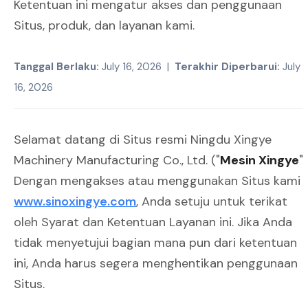
Ketentuan ini mengatur akses dan penggunaan
Situs, produk, dan layanan kami.
Tanggal Berlaku:
July 16, 2026 |
Terakhir Diperbarui:
July
16, 2026
Selamat datang di Situs resmi Ningdu Xingye
Machinery Manufacturing Co., Ltd. ("
Mesin Xingye
")
Dengan mengakses atau menggunakan Situs kami
www.sinoxingye.com
, Anda setuju untuk terikat
oleh Syarat dan Ketentuan Layanan ini. Jika Anda
tidak menyetujui bagian mana pun dari ketentuan
ini, Anda harus segera menghentikan penggunaan
Situs.