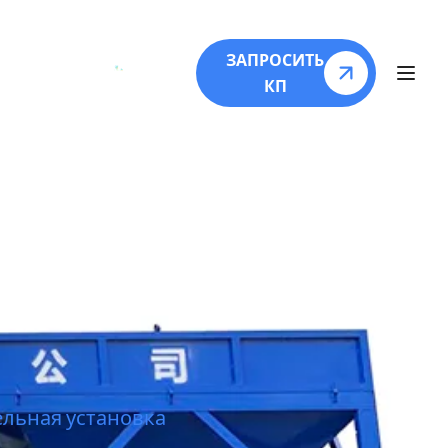
О
ЗАПРОСИТЬ
КП
ительная
льная установка