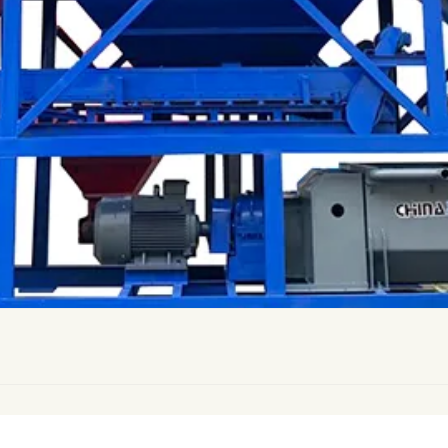
ильная грунтосмесительная установка
Установка неп