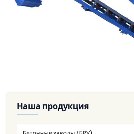
Стационарная грунтосмесительная установка
Моб
Наша продукция
Бетонные заводы (БРУ)