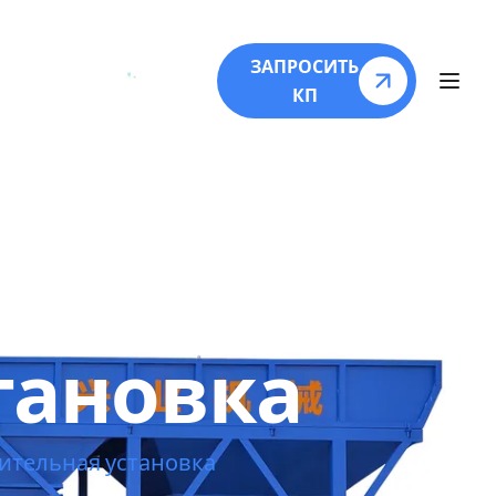
О
ЗАПРОСИТЬ
КП
тановка
ительная установка