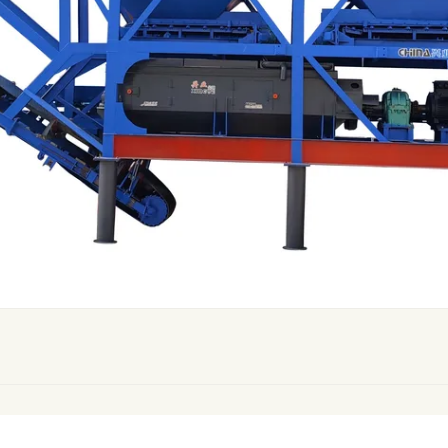
ильная грунтосмесительная установка
Установка неп