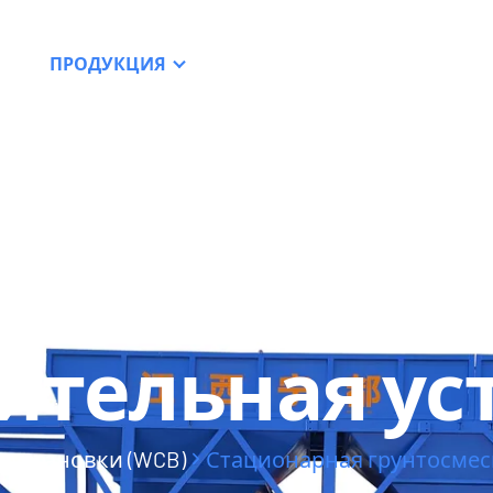
ПРОДУКЦИЯ
РЕСУРСЫ
ДИЛЕРСТВ
ная
ительная ус
 установки (WCB)
Стационарная грунтосмес