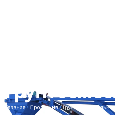
О КОМПАНИИ
КОНТАКТЫ
Стационар
грунтосмес
Главная
Продукция
Грунтосмесительные