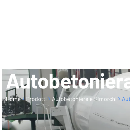
CHI SIAMO
CONTATTI
Autobetonier
Home
Prodotti
Autobetoniere e Rimorchi
Aut