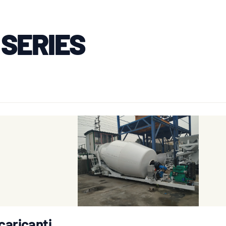
SERIES
caricanti