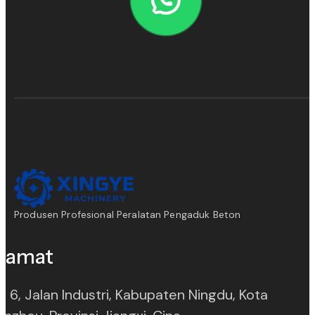
Produsen Profesional Peralatan Pengaduk Beton
lamat
. 6, Jalan Industri, Kabupaten Ningdu, Kota
(opens in new tab)