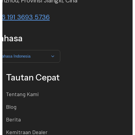
nzhou, Provinsi Jiangxi, Cina
86 191 3693 5736
ahasa
Bahasa Indonesia
Tautan Cepat
Tentang Kami
Blog
Berita
Kemitraan Dealer