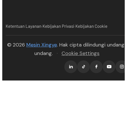
·
·
Ketentuan Layanan
Kebijakan Privasi
Kebijakan Cookie
(opens in new tab)
© 2026
Mesin Xingye
. Hak cipta dilindungi undang-
undang.
·
Cookie Settings