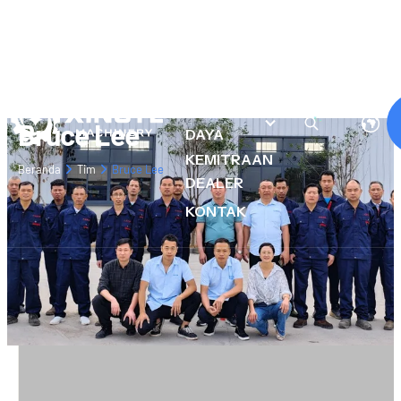
TENTANG
KAMI
PRODUK
SUMBER
Bruce Lee
DAYA
KEMITRAAN
Beranda
Tim
Bruce Lee
DEALER
KONTAK