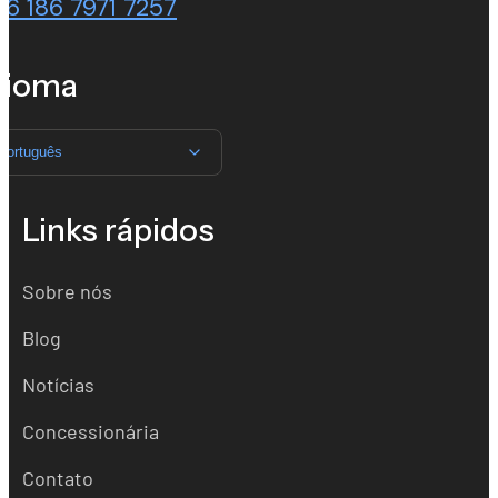
86 186 7971 7257
dioma
Português
Links rápidos
Sobre nós
Blog
Notícias
Concessionária
Contato