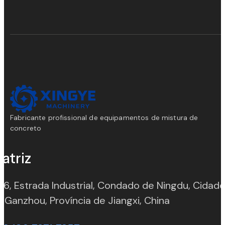
Fabricante profissional de equipamentos de mistura de
concreto
atriz
 6, Estrada Industrial, Condado de Ningdu, Cidad
(opens in n
 Ganzhou, Província de Jiangxi, China