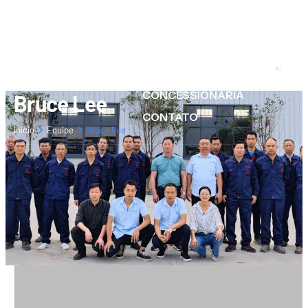
SOBRE NÓS
PRODUTOS
RECURSOS
CONCESSIONÁRIA
Bruce Lee
CONTATO
Início
Equipe
Bruce Lee