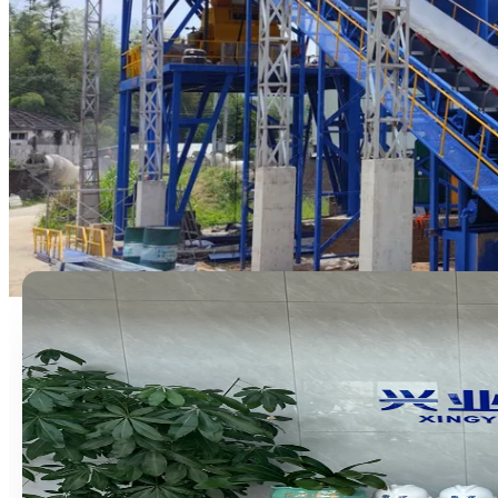
All
搅拌站项目
移动式解决方案