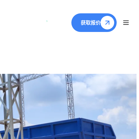
获取报价
联系我们