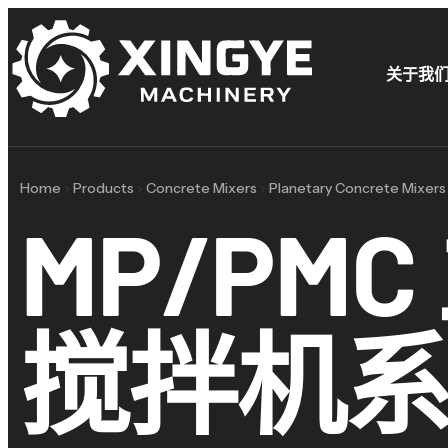
关于我
Home
Products
Concrete Mixers
Planetary Concrete Mixers
MP/PM
搅拌机