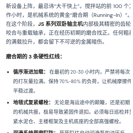
新设备上阵，最忌讳“大干快上”。搅拌站的前 100 个
作小时，是机械系统的黄金“磨合期（Running-In）”。
在这个阶段，
JS 系列双卧轴主机
内部极其精密的齿轮
咬合与重载轴承，正在经历初期的磨合找正。任何粗
的满载拉升，都会留下不可逆的金属暗伤。
磨合期的 3 条硬性红线：
循序渐进加载：
在最初的 20-30 小时内，严禁将每次
的打灰量拉满。保持 70%-80% 的负荷，让机械摩擦件
平稳过渡。
地毯式复紧螺栓：
无论是海运途中的颠簸，还是初期
的机械共振，极易导致紧固件退扣。必须每日巡检并
紧水泥仓、主楼框架及主机底座的全部高强螺栓。
润滑系统严密盯防：
死死盯住自动润滑泵的油压反