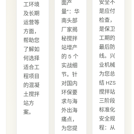
安全不
面产
工环境
是应付
量”：华
及长期
检查，
南头部
运营等
是保卫
厂家揭
方面，
工期的
秘搅拌
帮助您
最后防
站增产
了解如
线。兴
的 5 个
何选择
业机械
实战细
适合工
为您总
节。针
程项目
结 HZS
对国内
的混凝
搅拌站
环保要
土搅拌
三阶段
求与海
站方
标准化
外出海
案。
安全规
痛点，
程：从
为您提