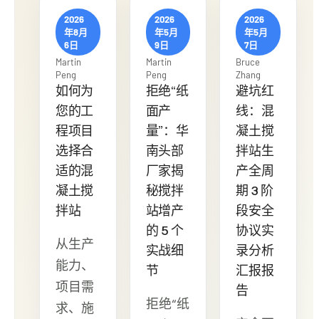
2026
2026
2026
年8月
年5月
年5月
6日
9日
7日
Martin
Martin
Bruce
Peng
Peng
Zhang
如何为
拒绝“纸
避坑红
您的工
面产
线：混
程项目
量”：华
凝土搅
选择合
南头部
拌站生
适的混
厂家揭
产全周
凝土搅
秘搅拌
期 3 阶
拌站
站增产
段安全
的 5 个
协议实
从生产
实战细
录分析
能力、
节
汇报报
项目需
告
拒绝“纸
求、施