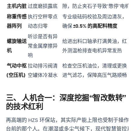
主机内脏
过度磨损露底
隙，防止夹石子导致“憋停”电机
称重传感
执行空秤零点
专业级砝码校验及周边清灰，
器阵列
动态归零
确保
±0.5% 的高配料精度
听诊是否有异
螺旋输送
给进出料口轴承打满黄油，红
常金属摩擦异
机
外测温枪排查电机异常发热
响
气动中枢
拉动排污阀清
检查空压机油位，清理或更换
(空压机)
空罐体冷凝水
进气滤芯，保障高压气路顺畅
三、 人机合一：深度挖掘“智改数转”
的技术红利
再高端的 HZS 环保站，其实际产能上限也受制于操作
台前的那个人。在潮湿或多尘气候下，现代智慧管控