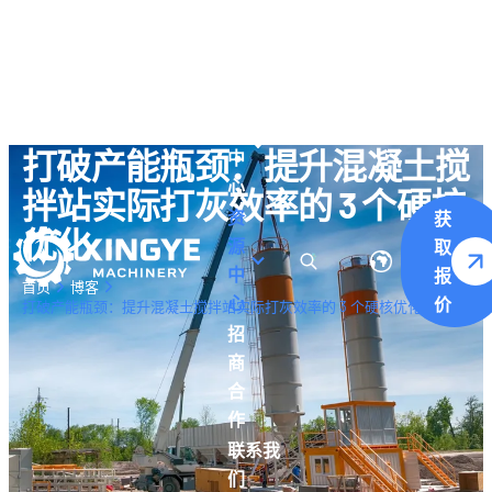
关于
我们
产
品
打破产能瓶颈：提升混凝土搅
中
心
拌站实际打灰效率的 3 个硬核
资
获
优化
源
取
中
报
首页
博客
心
价
打破产能瓶颈：提升混凝土搅拌站实际打灰效率的 3 个硬核优化
招
商
合
作
联系我
们