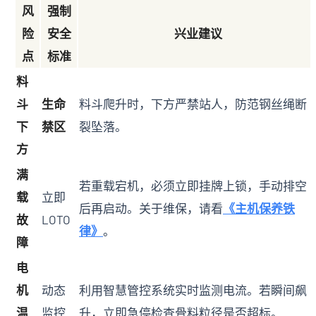
风
强制
险
安全
兴业建议
点
标准
料
斗
生命
料斗爬升时，下方严禁站人，防范钢丝绳断
下
禁区
裂坠落。
方
满
若重载宕机，必须立即挂牌上锁，手动排空
载
立即
后再启动。关于维保，请看
《主机保养铁
故
LOTO
律》
。
障
电
机
动态
利用智慧管控系统实时监测电流。若瞬间飙
温
监控
升，立即急停检查骨料粒径是否超标。