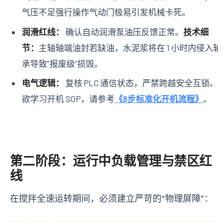
气压不足强行操作气动门极易引发机械卡死。
润滑红线：
确认自动润滑泵油压反馈正常。
技术细
节：
主轴轴端油封若缺油，水泥浆将在 1 小时内侵入轴
承导致“报废级”损毁。
电气逻辑：
复核 PLC 通信状态，严禁跨越安全互锁。
欲学习开机 SOP，请参考
《8步标准化开机流程》
。
第二阶段：运行中负载管理与禁区红
线
在搅拌全速运转期间，必须建立严苛的“物理屏障”：