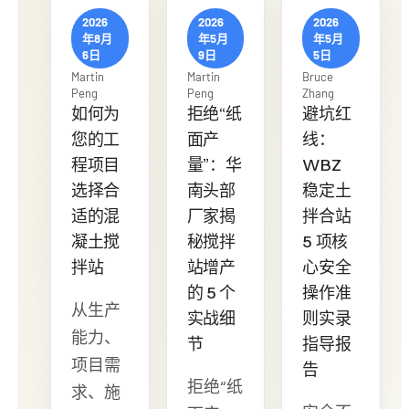
2026
2026
2026
年8月
年5月
年5月
6日
9日
5日
Martin
Martin
Bruce
Peng
Peng
Zhang
如何为
拒绝“纸
避坑红
您的工
面产
线：
程项目
量”：华
WBZ
选择合
南头部
稳定土
适的混
厂家揭
拌合站
凝土搅
秘搅拌
5 项核
拌站
站增产
心安全
的 5 个
操作准
从生产
实战细
则实录
能力、
节
指导报
项目需
告
拒绝“纸
求、施