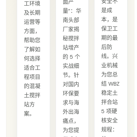
安全不
面产
工环境
是成
量”：华
及长期
本，是
南头部
运营等
保卫工
厂家揭
方面，
期的最
秘搅拌
帮助您
后防
站增产
了解如
线。兴
的 5 个
何选择
业机械
实战细
适合工
为您总
节。针
程项目
结 WBZ
对国内
的混凝
稳定土
环保要
土搅拌
拌合站
求与海
站方
5 项硬
外出海
案。
核安全
痛点，
规程：
为您提