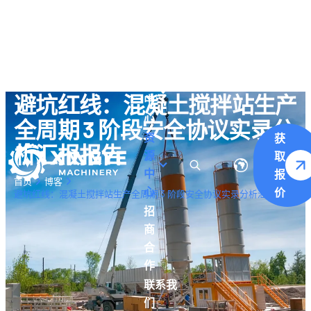
关于
我们
产
品
避坑红线：混凝土搅拌站生产
中
心
全周期 3 阶段安全协议实录分
资
获
析汇报报告
源
取
中
报
首页
博客
心
价
避坑红线：混凝土搅拌站生产全周期 3 阶段安全协议实录分析汇报报告
招
商
合
作
联系我
们