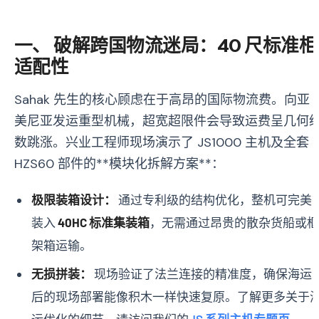
一、 破解跨国物流迷局：40 尺标准柜
适配性
Sahak 先生的核心顾虑在于高昂的国际物流费。向亚
美尼亚发运重型机械，超宽超限件会导致运费呈几何
数跳涨。兴业工程师现场演示了 JS1000 主机及全套
HZS60 部件的**模块化拆解方案**：
极限装箱设计：
通过专利级的结构优化，整机可完美
装入
40HC 标准集装箱
，无需通过昂贵的散杂货船或框
架箱运输。
无损拼装：
现场验证了法兰连接的精准度，确保海运
后的现场部署能像积木一样快速复原。了解更多关于
运优化的细节，请访问我们的
JS 系列主机专题页
。