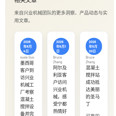
相关文章
来自兴业机械团队的更多洞察、产品动态与实
用文章。
2026
2026
2026
年8月
年6月1
年5月
4日
日
20日
susie Guo
Bruce
Bruce
Zhang
Zhang
墨西哥
阿尔及
混凝土
客户到
利亚客
搅拌站
访兴业
户访问
成功抵
机械工
兴业机
达美丽
厂考察
械，感
的圣马
混凝土
受宁都
丁
搅拌设
热情好
备并完