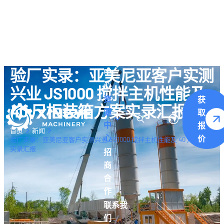
关于
我们
产
品
验厂实录：亚美尼亚客户实测
中
心
兴业 JS1000 搅拌主机性能及
资
获
40 尺柜装箱方案实录汇报
源
取
中
报
首页
新闻
心
价
验厂实录：亚美尼亚客户实测兴业 JS1000 搅拌主机性能及 40 尺柜装箱方
实录汇报
招
商
合
作
联系我
们