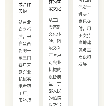
可靠的
客的客
成合作
混凝土
家文化
签约
解决方
从工厂
案已交
结束北
考察到
付，用
京之行
文化体
于支持
后，来
验，阿
当地建
自墨西
尔及利
筑与基
哥的一
亚客户
础设施
家三口
对兴业
发展
客户来
机械的
到兴业
设备质
机械实
量、宁
地考察
都人民
工厂，
的热情
围绕项
以及当