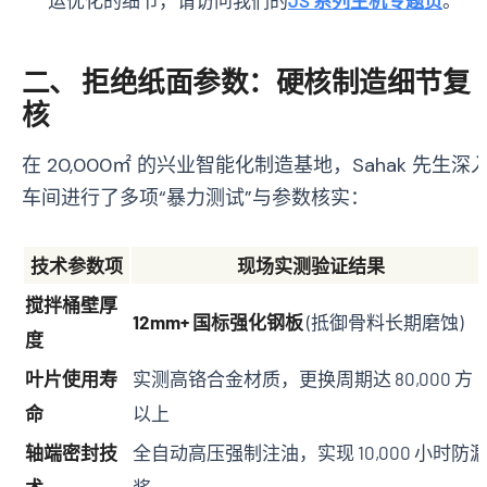
二、 拒绝纸面参数：硬核制造细节复
核
在 20,000㎡ 的兴业智能化制造基地，Sahak 先生深
车间进行了多项“暴力测试”与参数核实：
技术参数项
现场实测验证结果
搅拌桶壁厚
12mm+ 国标强化钢板
(抵御骨料长期磨蚀)
度
叶片使用寿
实测高铬合金材质，更换周期达 80,000 方
命
以上
轴端密封技
全自动高压强制注油，实现 10,000 小时防