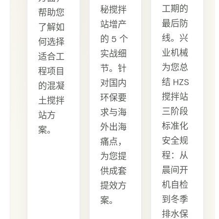
工期的
秘搅拌
帮助您
最后防
站增产
了解如
线。兴
的 5 个
何选择
业机械
实战细
适合工
为您总
节。针
程项目
结 HZS
对国内
的混凝
搅拌站
环保要
土搅拌
三阶段
求与海
站方
标准化
外出海
案。
安全规
痛点，
程：从
为您提
晨间开
供成套
机自检
提效方
到冬季
案。
排水保