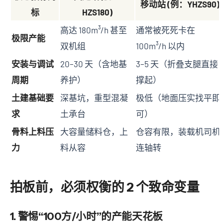
移动站 (例：YHZS90)
标
HZS180)
高达 180m³/h 甚至
通常被死死卡在
极限产能
双机组
100m³/h 以内
安装与调试
20–30 天（含地基
3–5 天（折叠支腿直接
周期
养护）
撑起）
土建基础要
深基坑，重型混凝
极低（地面压实找平即
求
土承台
可）
骨料上料压
大容量储料仓，上
仓容有限，装载机司机
力
料从容
连轴转
拍板前，必须权衡的 2 个致命变量
1. 警惕“100方/小时”的产能天花板