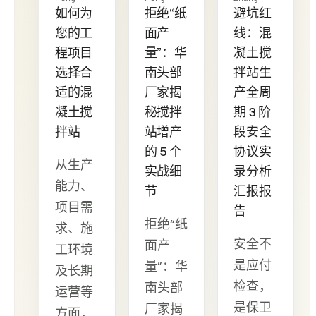
如何为
拒绝“纸
避坑红
您的工
面产
线：混
程项目
量”：华
凝土搅
选择合
南头部
拌站生
适的混
厂家揭
产全周
凝土搅
秘搅拌
期 3 阶
拌站
站增产
段安全
的 5 个
协议实
从生产
实战细
录分析
能力、
节
汇报报
项目需
告
拒绝“纸
求、施
安全不
面产
工环境
是应付
量”：华
及长期
检查，
南头部
运营等
是保卫
厂家揭
方面，