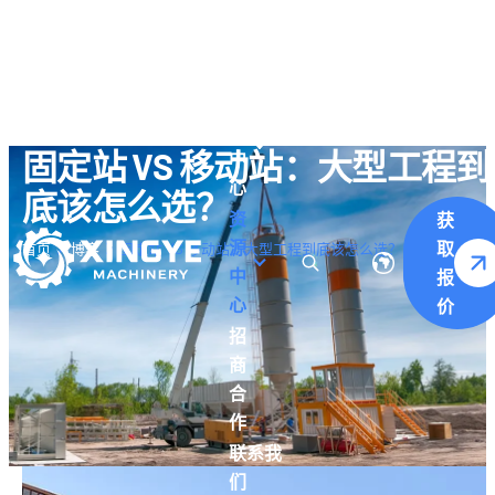
关于
我们
产
品
固定站 VS 移动站：大型工程到
中
心
底该怎么选？
资
获
源
取
首页
博客
固定站 VS 移动站：大型工程到底该怎么选？
中
报
心
价
招
商
合
作
联系我
们