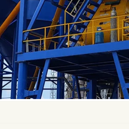
 и бесфундаментные БРУ (YHZS)
Компактный бетонны