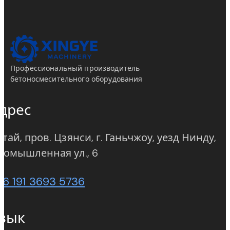
Профессиональный производитель
бетоносмесительного оборудования
дрес
тай, пров. Цзянси, г. Ганьчжоу, уезд Нинду,
(opens in new tab)
ромышленная ул., 6
86 191 3693 5736
зык