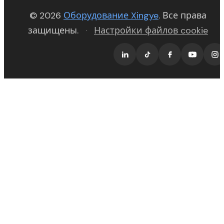
(opens in new t
© 2026
Оборудование Xingye
. Все права
защищены.
·
Настройки файлов cookie