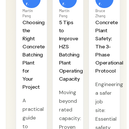
г.
г.
г.
Martin
Martin
Bruce
Peng
Peng
Zhang
Choosing
5 Tips
Concrete
the
to
Plant
Right
Improve
Safety:
Concrete
HZS
The 3-
Batching
Batching
Phase
Plant
Plant
Operational
for
Operating
Protocol
Your
Capacity
Engineering
Project
Moving
a safer
A
beyond
job
practical
rated
site:
guide
capacity:
Essential
to
Proven
safety