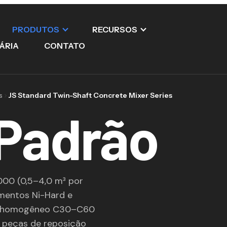
PRODUTOS
RECURSOS
ÁRIA
CONTATO
s
JS Standard Twin-Shaft Concrete Mixer Series
 Padrão
000 (0,5–4,0 m³ por
imentos Ni-Hard e
to homogêneo C30–C60
, peças de reposição