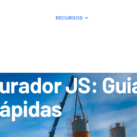
PRODUTOS
RECURSOS
ÁRIA
CONTATO
turador JS: Gui
Rápidas
ico de Soluções Rápidas