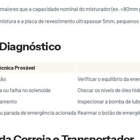
maiores que a capacidade nominal do misturador (ex. >80mm 
e mistura e a placa de revestimento ultrapassar 5mm, pequenos
 Diagnóstico
écnica Provável
são
Verificar o equilíbrio da ene
a ou falha no solenoide
Checar os níveis de óleo hid
olamento
Inspecionar a bomba de lubr
 ou parada de emergência acionada
Rearmar o botão de emergênc
 da Correia e Transportador