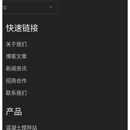
中文
快速链接
关于我们
博客文章
新闻资讯
招商合作
联系我们
产品
混凝土搅拌站