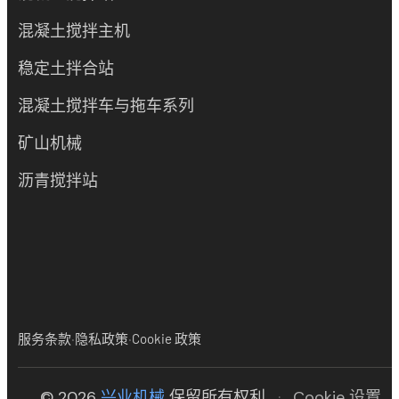
混凝土搅拌主机
稳定土拌合站
混凝土搅拌车与拖车系列
矿山机械
沥青搅拌站
·
·
服务条款
隐私政策
Cookie 政策
(opens in new tab)
© 2026
兴业机械
保留所有权利
·
Cookie 设置