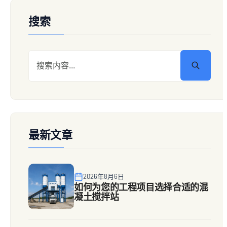
搜索
最新文章
2026年8月6日
如何为您的工程项目选择合适的混
凝土搅拌站