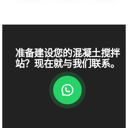
准备建设您的混凝土搅拌
站？现在就与我们联系。