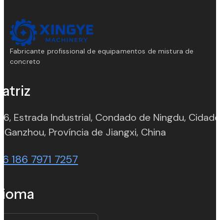
Fabricante profissional de equipamentos de mistura de
concreto
atriz
 6, Estrada Industrial, Condado de Ningdu, Cidad
(opens in n
 Ganzhou, Província de Jiangxi, China
86 186 7971 7257
dioma