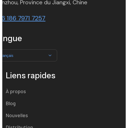
(opens in new t
nzhou, Province du Jiangxi, Chine
86 186 7971 7257
angue
Français
Liens rapides
À propos
Blog
Nouvelles
Distribution