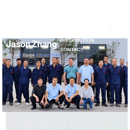
À PROPOS
PRODUITS
RESSOURCES
DISTRIBUTION
Jason Zhang
CONTACT
Accueil
Équipe
Jason Zhang