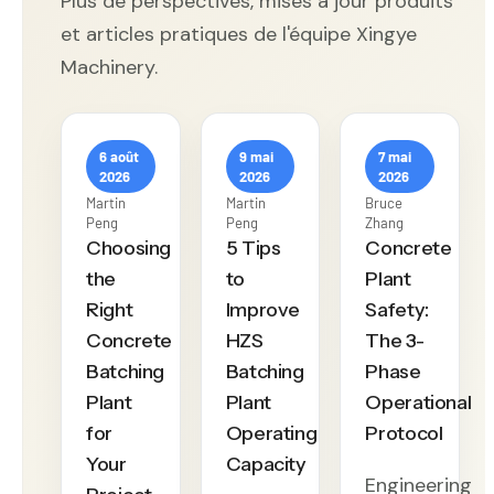
Plus de perspectives, mises à jour produits
et articles pratiques de l'équipe Xingye
Machinery.
6 août
9 mai
7 mai
2026
2026
2026
Martin
Martin
Bruce
Peng
Peng
Zhang
Choosing
5 Tips
Concrete
the
to
Plant
Right
Improve
Safety:
Concrete
HZS
The 3-
Batching
Batching
Phase
Plant
Plant
Operational
for
Operating
Protocol
Your
Capacity
Engineering