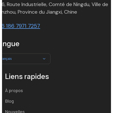
 6, Route Industrielle, Comté de Ningdu, Ville de
(opens in new t
nzhou, Province du Jiangxi, Chine
86 186 7971 7257
angue
Français
Liens rapides
À propos
Blog
Nouvelles